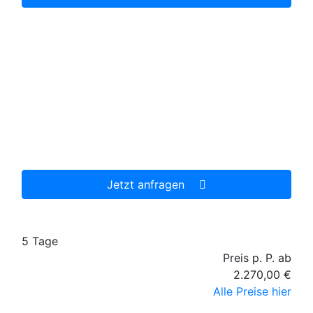
Diese Reise jetzt unverbindlich anfragen
Wir erstellen Ihnen ein individuell auf Ihre
persönlichen Wünsche zugeschnittenes
unverbindliches Reiseangebot, welches wir dann
gerne für Sie organisieren.
Jetzt anfragen
5 Tage
Preis p. P. ab
2.270,00 €
Alle Preise hier