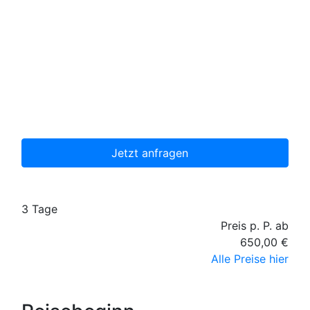
Diese Reise jetzt unverbindlich anfragen
Wir erstellen Ihnen ein individuell auf Ihre
persönlichen Wünsche zugeschnittenes
unverbindliches Reiseangebot, welches wir dann
gerne für Sie organisieren.
Jetzt anfragen
3 Tage
Preis p. P. ab
650,00 €
Alle Preise hier