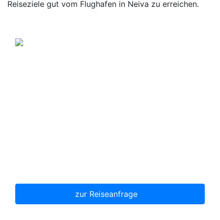
Reiseziele gut vom Flughafen in Neiva zu erreichen.
San Agustín
Archäologische Stätten
3 Tage San Agustín
Archäologische Ausgrabungsstätten
Reitausflug in die Natur
Täglicher Reisebeginn
Alle Eintrittsgelder enthalten
p.P. ab
650,00 €
zur Reiseanfrage