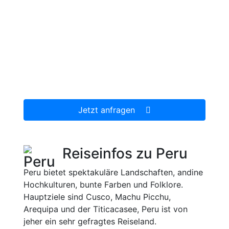
Jetzt unverbindlich Peru Reise mit Arequipa
anfragen.
Wir erstellen Ihnen ein individuell auf Ihre
persönlichen Wünsche zugeschnittenes
unverbindliches Reiseangebot, welches wir
dann gerne für Sie organisieren.
Jetzt anfragen
Reiseinfos zu Peru
Peru bietet spektakuläre Landschaften, andine
Hochkulturen, bunte Farben und Folklore.
Hauptziele sind Cusco, Machu Picchu,
Arequipa und der Titicacasee, Peru ist von
jeher ein sehr gefragtes Reiseland.