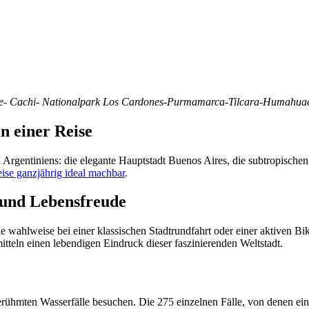
yate- Cachi- Nationalpark Los Cardones-Purmamarca-Tilcara-Humahua
n einer Reise
en Argentiniens: die elegante Hauptstadt Buenos Aires, die subtropisch
ise ganzjährig ideal machbar
.
e und Lebensfreude
e wahlweise bei einer klassischen Stadtrundfahrt oder einer aktiven Bi
teln einen lebendigen Eindruck dieser faszinierenden Weltstadt.
erühmten Wasserfälle besuchen. Die 275 einzelnen Fälle, von denen ei