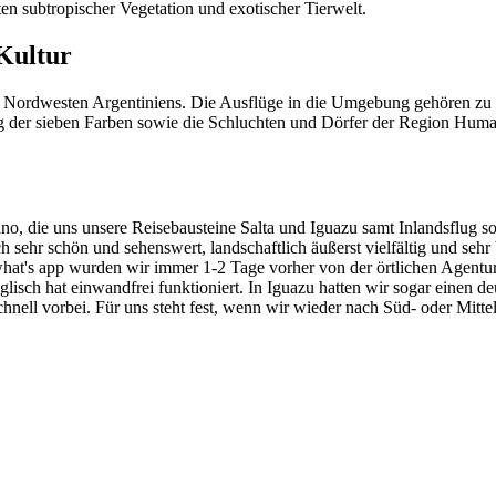
en subtropischer Vegetation und exotischer Tierwelt.
Kultur
im Nordwesten Argentiniens. Die Ausflüge in die Umgebung gehören zu
der sieben Farben sowie die Schluchten und Dörfer der Region Humah
tino, die uns unsere Reisebausteine Salta und Iguazu samt Inlandsflug
 sehr schön und sehenswert, landschaftlich äußerst vielfältig und sehr
hat's app wurden wir immer 1-2 Tage vorher von der örtlichen Agentur ü
isch hat einwandfrei funktioniert. In Iguazu hatten wir sogar einen de
schnell vorbei. Für uns steht fest, wenn wir wieder nach Süd- oder Mitt