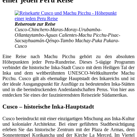
Reiseroute zur Reise
Cusco-Chinchero-Maras-Moray-Urubamba-
Ollantaytambo-Aguas Calientes-Machu Picchu-Pisac-
Sacsayhuamán-Qénqo-Tambo Machay-Puka Pukara-
Cusco
Eine Reise nach Machu Picchu gehört zu den absoluten
Höhepunkten jeder Peru-Rundreise. Dieses 5-tägige Programm
verbindet die historische Inka-Stadt Cusco mit dem Heiligen Tal der
Inka und dem weltberühmten UNESCO-Weltkulturerbe Machu
Picchu. Cusco gilt als ehemalige Hauptstadt des Inkareichs und ist
der ideale Ausgangspunkt für Ausflüge zu bedeutenden Inka-Stätten
und in die beeindruckenden Andenlandschaften Perus. Von hier aus
entdecken Sie eines der faszinierendsten Reiseziele Südamerikas.
Cusco – historische Inka-Hauptstadt
Cusco beeindruckt mit einer einzigartigen Mischung aus Inka-Kultur
und kolonialer Architektur. Bei einer geführten Stadtbesichtigung
erleben Sie das historische Zentrum mit der Plaza de Armas, dem
Sonnentempel Korikancha und der Kirche La Merced. Im Viertel