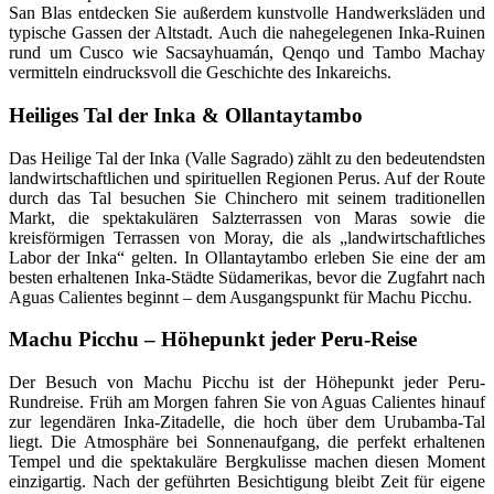
San Blas entdecken Sie außerdem kunstvolle Handwerksläden und
typische Gassen der Altstadt. Auch die nahegelegenen Inka-Ruinen
rund um Cusco wie Sacsayhuamán, Qenqo und Tambo Machay
vermitteln eindrucksvoll die Geschichte des Inkareichs.
Heiliges Tal der Inka & Ollantaytambo
Das Heilige Tal der Inka (Valle Sagrado) zählt zu den bedeutendsten
landwirtschaftlichen und spirituellen Regionen Perus. Auf der Route
durch das Tal besuchen Sie Chinchero mit seinem traditionellen
Markt, die spektakulären Salzterrassen von Maras sowie die
kreisförmigen Terrassen von Moray, die als „landwirtschaftliches
Labor der Inka“ gelten. In Ollantaytambo erleben Sie eine der am
besten erhaltenen Inka-Städte Südamerikas, bevor die Zugfahrt nach
Aguas Calientes beginnt – dem Ausgangspunkt für Machu Picchu.
Machu Picchu – Höhepunkt jeder Peru-Reise
Der Besuch von Machu Picchu ist der Höhepunkt jeder Peru-
Rundreise. Früh am Morgen fahren Sie von Aguas Calientes hinauf
zur legendären Inka-Zitadelle, die hoch über dem Urubamba-Tal
liegt. Die Atmosphäre bei Sonnenaufgang, die perfekt erhaltenen
Tempel und die spektakuläre Bergkulisse machen diesen Moment
einzigartig. Nach der geführten Besichtigung bleibt Zeit für eigene