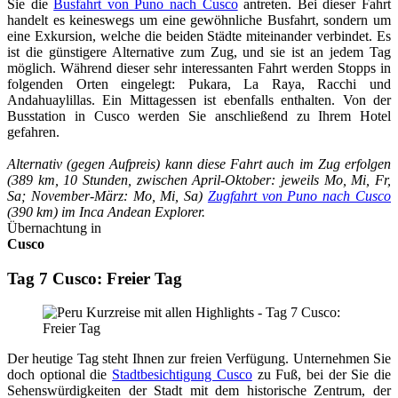
Sie die
Busfahrt von Puno nach Cusco
antreten. Bei dieser Fahrt
handelt es keineswegs um eine gewöhnliche Busfahrt, sondern um
eine Exkursion, welche die beiden Städte miteinander verbindet. Es
ist die günstigere Alternative zum Zug, und sie ist an jedem Tag
möglich. Während dieser sehr interessanten Fahrt werden Stopps in
folgenden Orten eingelegt: Pukara, La Raya, Racchi und
Andahuaylillas. Ein Mittagessen ist ebenfalls enthalten. Von der
Busstation in Cusco werden Sie anschließend zu Ihrem Hotel
gefahren.
Alternativ (gegen Aufpreis) kann diese Fahrt auch im Zug erfolgen
(389 km, 10 Stunden, zwischen April-Oktober: jeweils Mo, Mi, Fr,
Sa; November-März: Mo, Mi, Sa)
Zugfahrt von Puno nach Cusco
(390 km) im Inca Andean Explorer.
Übernachtung in
Cusco
Tag 7 Cusco: Freier Tag
Der heutige Tag steht Ihnen zur freien Verfügung. Unternehmen Sie
doch optional die
Stadtbesichtigung Cusco
zu Fuß, bei der Sie die
Sehenswürdigkeiten der Stadt mit dem historische Zentrum, der