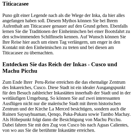
Titicacasee
Puno gilt einer Legende nach als die Wiege der Inka, da hier alles
angefangen haben soll. Diesem Mythos können Sie bei Ihrem
Aufenthalt am Titicacasee genauer auf den Grund gehen. Ebenfalls
lernen Sie die Traditionen der Einheimischen bei einer Bootsfahrt zu
den schwimmenden Schilfinseln kennen. Auf Wunsch können Sie
Ihre Reise hier auch um einen Tag verlängern, um enger in den
Kontakt mit den Einheimischen zu treten und bei diesen am
Titicacasee zu übernachten.
Entdecken Sie das Reich der Inkas - Cusco und
Machu Picchu
Zum Ende Ihrer Peru-Reise erreichen die das ehemalige Zentrum
des Inkareiches, Cusco. Diese Stadt ist ein idealer Ausgangspunkt
für den Besuch zahlreicher Inkastätten innerhalb der Stadt und in der
weitläufigen Umgebung. So können Sie auf zwei interessanten
Ausflügen nicht nur die malerische Stadt mit ihrem historischen
Zentrum und der Kirche La Merced besichtigen, sondern auch die
Ruinen Saysayhuaman, Qenqo, Puka-Pukara sowie Tambo Machay.
Als Höhepunkt folgt dann die Besichtigung von Machu Picchu.
Dabei fahren Sie mit den Zug von Cusco bis nach Aguas Calientes,
von wo aus Sie die berühmte Inkastätte erreichen.