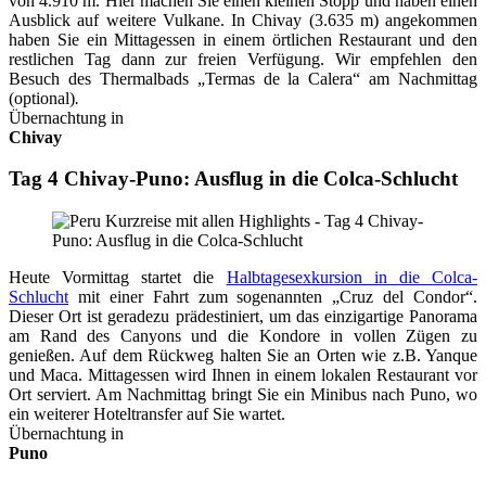
von 4.910 m. Hier machen Sie einen kleinen Stopp und haben einen
Ausblick auf weitere Vulkane. In Chivay (3.635 m) angekommen
haben Sie ein Mittagessen in einem örtlichen Restaurant und den
restlichen Tag dann zur freien Verfügung. Wir empfehlen den
Besuch des Thermalbads „Termas de la Calera“ am Nachmittag
(optional)
.
Übernachtung in
Chivay
Tag 4 Chivay-Puno: Ausflug in die Colca-Schlucht
Heute Vormittag startet die
Halbtagesexkursion in die Colca-
Schlucht
mit einer Fahrt zum sogenannten „Cruz del Condor“.
Dieser Ort ist geradezu prädestiniert, um das einzigartige Panorama
am Rand des Canyons und die Kondore in vollen Zügen zu
genießen. Auf dem Rückweg halten Sie an Orten wie z.B. Yanque
und Maca. Mittagessen wird Ihnen in einem lokalen Restaurant vor
Ort serviert. Am Nachmittag bringt Sie ein Minibus nach Puno, wo
ein weiterer Hoteltransfer auf Sie wartet.
Übernachtung in
Puno