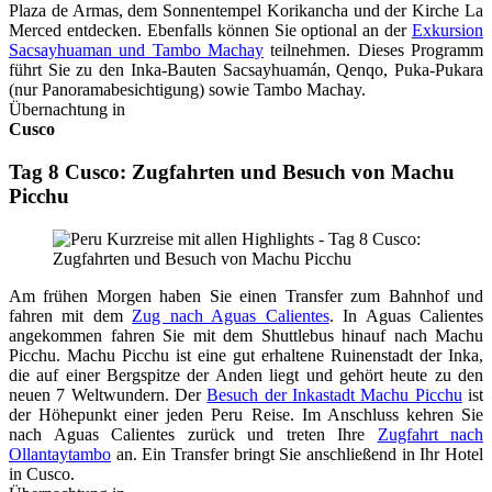
Plaza de Armas, dem Sonnentempel Korikancha und der Kirche La
Merced entdecken. Ebenfalls können Sie optional an der
Exkursion
Sacsayhuaman und Tambo Machay
teilnehmen. Dieses Programm
führt Sie zu den Inka-Bauten Sacsayhuamán, Qenqo, Puka-Pukara
(nur Panoramabesichtigung) sowie Tambo Machay.
Übernachtung in
Cusco
Tag 8 Cusco: Zugfahrten und Besuch von Machu
Picchu
Am frühen Morgen haben Sie einen Transfer zum Bahnhof und
fahren mit dem
Zug nach Aguas Calientes
. In Aguas Calientes
angekommen fahren Sie mit dem Shuttlebus hinauf nach Machu
Picchu. Machu Picchu ist eine gut erhaltene Ruinenstadt der Inka,
die auf einer Bergspitze der Anden liegt und gehört heute zu den
neuen 7 Weltwundern. Der
Besuch der Inkastadt Machu Picchu
ist
der Höhepunkt einer jeden Peru Reise. Im Anschluss kehren Sie
nach Aguas Calientes zurück und treten Ihre
Zugfahrt nach
Ollantaytambo
an. Ein Transfer bringt Sie anschließend in Ihr Hotel
in Cusco.