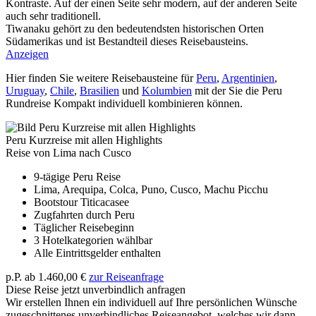
Kontraste. Auf der einen Seite sehr modern, auf der anderen Seite
auch sehr traditionell.
Tiwanaku gehört zu den bedeutendsten historischen Orten
Südamerikas und ist Bestandteil dieses Reisebausteins.
Anzeigen
Hier finden Sie weitere Reisebausteine für
Peru
,
Argentinien
,
Uruguay
,
Chile
,
Brasilien
und
Kolumbien
mit der Sie die Peru
Rundreise Kompakt individuell kombinieren können.
Peru Kurzreise mit allen Highlights
Reise von Lima nach Cusco
9-tägige Peru Reise
Lima, Arequipa, Colca, Puno, Cusco, Machu Picchu
Bootstour Titicacasee
Zugfahrten durch Peru
Täglicher Reisebeginn
3 Hotelkategorien wählbar
Alle Eintrittsgelder enthalten
p.P. ab
1.460,00 €
zur Reiseanfrage
Diese Reise jetzt unverbindlich anfragen
Wir erstellen Ihnen ein individuell auf Ihre persönlichen Wünsche
zugeschnittenes unverbindliches Reiseangebot, welches wir dann