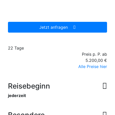
persönlichen Wünsche zugeschnittenes
unverbindliches Reiseangebot, welches wir dann
gerne für Sie organisieren.
Jetzt anfragen
22 Tage
Preis p. P. ab
5.200,00 €
Alle Preise hier
Reisebeginn
jederzeit
Besondere